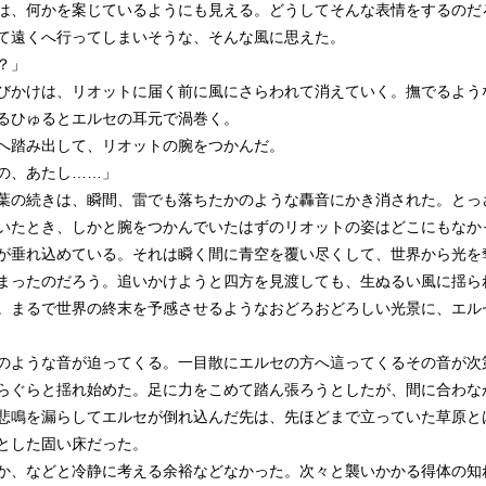
は、何かを案じているようにも見える。どうしてそんな表情をするのだ
て遠くへ行ってしまいそうな、そんな風に思えた。
？」
かけは、リオットに届く前に風にさらわれて消えていく。撫でるよう
るひゅるとエルセの耳元で渦巻く。
へ踏み出して、リオットの腕をつかんだ。
の、あたし……」
の続きは、瞬間、雷でも落ちたかのような轟音にかき消された。とっ
いたとき、しかと腕をつかんでいたはずのリオットの姿はどこにもなか
垂れ込めている。それは瞬く間に青空を覆い尽くして、世界から光を
まったのだろう。追いかけようと四方を見渡しても、生ぬるい風に揺ら
。まるで世界の終末を予感させるようなおどろおどろしい光景に、エル
ような音が迫ってくる。一目散にエルセの方へ這ってくるその音が次
らぐらと揺れ始めた。足に力をこめて踏ん張ろうとしたが、間に合わな
悲鳴を漏らしてエルセが倒れ込んだ先は、先ほどまで立っていた草原と
とした固い床だった。
、などと冷静に考える余裕などなかった。次々と襲いかかる得体の知