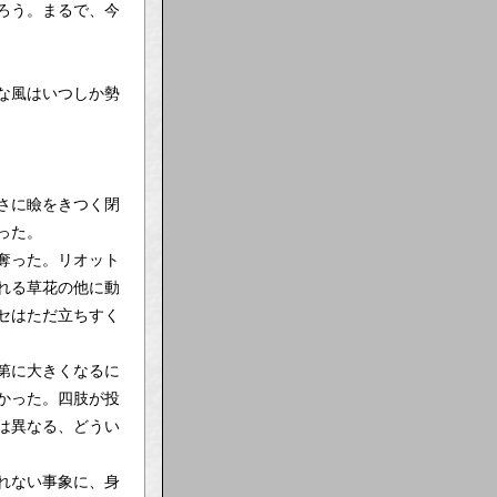
ろう。まるで、今
な風はいつしか勢
さに瞼をきつく閉
った。
奪った。リオット
れる草花の他に動
セはただ立ちすく
第に大きくなるに
かった。四肢が投
は異なる、どうい
れない事象に、身