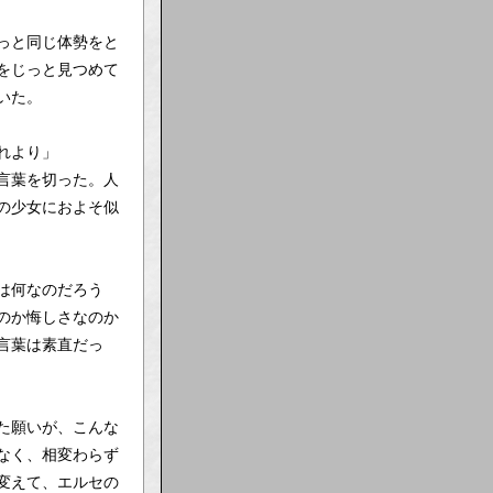
っと同じ体勢をと
をじっと見つめて
いた。
れより」
言葉を切った。人
の少女におよそ似
は何なのだろう
のか悔しさなのか
言葉は素直だっ
た願いが、こんな
なく、相変わらず
変えて、エルセの