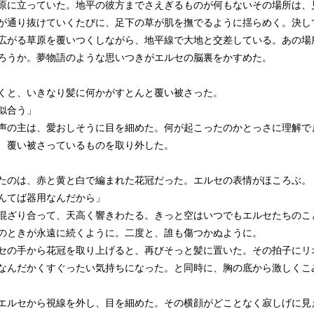
に立っていた。地平の彼方までさえぎるものが何もないその場所は、
が通り抜けていくたびに、足下の草が肌を撫でるように揺らめく。決し
広がる草原を覆いつくしながら、地平線で大地と交差している。あの場
ろうか。夢物語のような思いつきがエルセの脳裏をかすめた。
と、いきなり髪に何かがすとんと覆い被さった。
似合う」
の主は、愛おしそうに目を細めた。何が起こったのかとっさに理解で
、覆い被さっているものを取り外した。
のは、赤と黄と白で編まれた花冠だった。エルセの表情がほころぶ。
んてば器用なんだから」
ざり合って、天高く響きわたる。きっと空はいつでもエルセたちのこ
のときが永遠に続くように。二度と、誰も傷つかぬように。
の手から花冠を取り上げると、再びそっと髪に置いた。その拍子にリ
なんだかくすぐったい気持ちになった。と同時に、胸の底から激しくこ
ルセから視線を外し、目を細めた。その横顔がどことなく寂しげに見