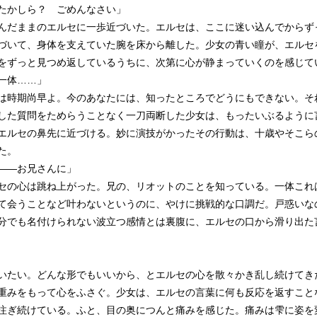
たかしら？ ごめんなさい」
だままのエルセに一歩近づいた。エルセは、ここに迷い込んでからず
づいて、身体を支えていた腕を床から離した。少女の青い瞳が、エルセ
をずっと見つめ返しているうちに、次第に心が静まっていくのを感じて
一体……」
は時期尚早よ。今のあなたには、知ったところでどうにもできない。そ
た質問をためらうことなく一刀両断した少女は、もったいぶるように
エルセの鼻先に近づける。妙に演技がかったその行動は、十歳やそこら
た。
――お兄さんに」
の心は跳ね上がった。兄の、リオットのことを知っている。一体これ
て会うことなど叶わないというのに、やけに挑戦的な口調だ。戸惑いな
分でも名付けられない波立つ感情とは裏腹に、エルセの口から滑り出た
たい。どんな形でもいいから、とエルセの心を散々かき乱し続けてき
重みをもって心をふさぐ。少女は、エルセの言葉に何も反応を返すこと
注ぎ続けている。ふと、目の奥につんと痛みを感じた。痛みは雫に姿を