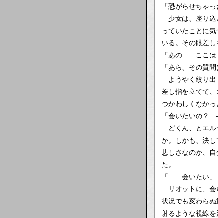
「恐がらせちゃっ
少女は、座り込ん
っていたことに気
いる。その眼差し
「あの……ここは
「あら、その質問
ようやく絞り出し
差し指を立てて、
つかわしくなかっ
「会いたいの？ 
どくん、とエルセ
か。しかも、決し
悲しさなのか、自
た。
「……会いたい」
リオットに、会い
状況でも変わらぬ
射るような視線を