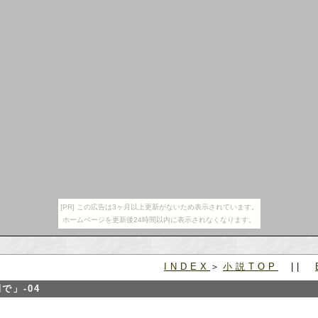
[PR] この広告は3ヶ月以上更新がないため表示されています。
ホームページを更新後24時間以内に表示されなくなります。
INDEX
＞
小説TOP
||
で」-04