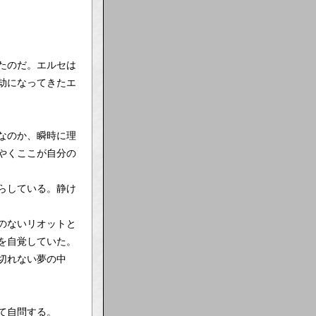
たのだ。エルセは
劫になってきたエ
なのか、瞬時に理
やくここが自分の
らしている。静け
のないリオットと
を自覚していた。
切れない夢の中
て自問する。