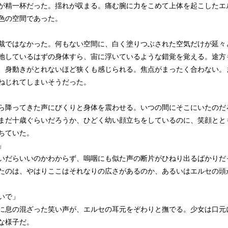
が精一杯だった。揺れが収まる。痛む腕に力をこめて上体を起こしたエ
色の空間であった。
ではなかった。何もない空間に、白く塗りつぶされた空気だけが延々
地しているはずの身体すら、宙に浮いているような錯覚を覚える。途方
、身動きがとれないほど狭くも感じられる。焦点がまったく合わない。
ねじれてしまいそうだった。
降ってきた声にびくりと身体を震わせる。いつの間にそこにいたのだ
まだ十歳ぐらいだろうか、ひどく幼い顔立ちをしているのに、笑顔とと
ちていた。
」
だらいいのかわからず、嗚咽にも似た声の断片がひねり出るばかりだ
たのは、やはりここはそれなりの広さがあるのか、あるいはエルセの頭
いで」
息の混ざった笑い声が、エルセの耳元をぞわりと撫でる。少女は口元
な様子だ。