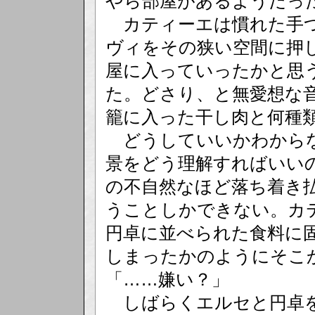
やら部屋があるようだっ
カティーエは慣れた手つ
ヴィをその狭い空間に押
屋に入っていったかと思
た。どさり、と無愛想な
籠に入った干し肉と何種
どうしていいかわからな
景をどう理解すればいい
の不自然なほど落ち着き
うことしかできない。カ
円卓に並べられた食料に
しまったかのようにそこ
「……嫌い？」
しばらくエルセと円卓を