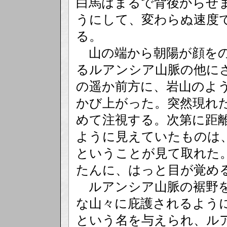
白馬はまるで背後からせ
うにして、変わらぬ速度
る。
山の端から朝陽が顔をの
るルアンシア山脈の他に
の遥か前方に、岩山のよ
かび上がった。突然現れ
めて注視する。次第に距
ように見えていたものは
ということが見て取れた
たんに、はっと目が覚め
ルアンシア山脈の裾野を
な山々に庇護されるよう
という名を与えられ、ル