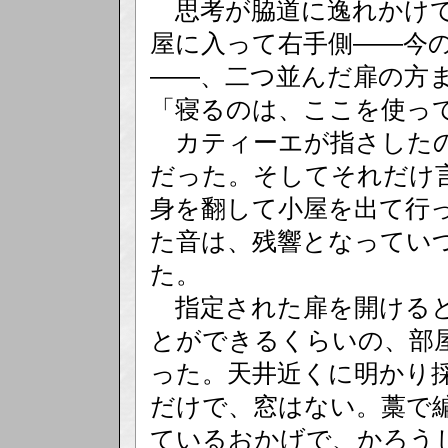
思考が脇道に逸れかけて
屋に入って右手側――今
――、二つ並んだ扉の方
「寝るのは、ここを使っ
カティーエが指さしたの
だった。そしてそれだけ
身を翻して小屋を出て行
た音は、残響となってい
た。
指定された扉を開けると
とができるくらいの、部
った。天井近くに明かり
だけで、窓はない。藁で
ているおかげで、かろう