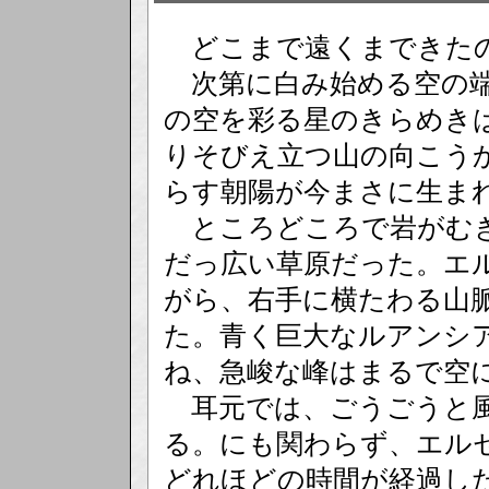
どこまで遠くまできた
次第に白み始める空の端
の空を彩る星のきらめき
りそびえ立つ山の向こう
らす朝陽が今まさに生ま
ところどころで岩がむき
だっ広い草原だった。エ
がら、右手に横たわる山
た。青く巨大なルアンシ
ね、急峻な峰はまるで空
耳元では、ごうごうと風
る。にも関わらず、エル
どれほどの時間が経過し