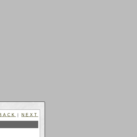
BACK
｜
NEXT