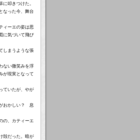
卓に叩きつけた。
となった今、舞台
ティーエの姿は思
図に気づいて飛び
てしまうような張
わない微笑みを浮
みが現実となって
っていたが、やが
がおかしい？ 息
のの、カティーエ
け殻だった。暗が