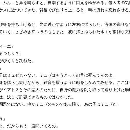
。ふん、と鼻を鳴らすと、自嘲するように口元をゆがめる。侵入者の気
ケスに近づいてきた。背後でぴたりと止まると、時の流れを忘れさせる
杯を持ち上げると、光に透かすように左右に揺らした。液体の織りな
ていく。さざめき立つ彼の心もまた、波に揺さぶられた水面が複雑な文
ィーエ」
るつもり？」
がぴくりと跳ねた。
」
子はミュゼじゃない。ミュゼはもうとっくの昔に死んでんのよ」
を揺らし続けながら、雑音を厭うように顔をしかめてみせる。ここは
がイアトスとその恋人のために、自身の魔力を削り取って造り上げた場
は、決して許容できるものではなかった。
問題ではない。魂がミュゼのものである限り、あの子はミュゼだ」
う」
よ。だからもう一度聞いてるの」