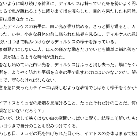
いように鳴り続ける雑音に、ディルケスは持っていた杯を勢いよく円
まるで魚が跳ねるように躍り出て指を濡らした。目的を果たしたも同然
者は必要なかった。
たディルケスの右手に、白い光が宿り始める。さっと振り返ると、カ
った。いや、小さな身体の前に張られた結界を見るに、ディルケスの意
鋭い目つきで睨みつけながらディルケスの様子を探っている。
微動だにしない二人。ほんの僅かな動きだけでいとも簡単に崩れ落ち
、息が詰まるような時間が流れた。
なし始めていた白い光を、ディルケスはふっと消し去った。場にそぐ
所を、ようやく訪れた平穏を自身の手で乱すわけにはいかないのだ。望
まで、守らなければならない。
を急に失ったカティーエは訝しむような表情でしばらく様子をうかが
イアトスとミュゼの婚姻を見届けること。たったそれだけのことだ。何
親などいないだろう？」
いが、決して狭くはない白の空間いっぱいに響く。結界こそ解いたも
い目つきで自分のことを睨みつけてくる。
しき日、ミュゼの死を告げられた日から、イアトスの身体はまるで抜