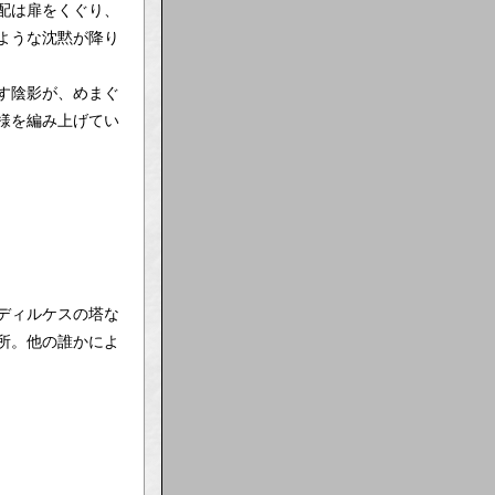
配は扉をくぐり、
ような沈黙が降り
す陰影が、めまぐ
様を編み上げてい
ディルケスの塔な
所。他の誰かによ