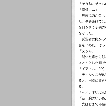
「そうね、そっち
「貴様……」
奥歯に力がこもる
た。事を荒げては
な口をきく子供の
なかった。
反逆者に向かって
きを止めた。はっ
「父さん」
開いた扉から顔を
ょとんとした顔で
「イアトス、どう
ディルケスが返答
ると、円卓に置き
る。
「へえ。ずいぶん
「昔、腕のいい職
先ほどまで部屋の