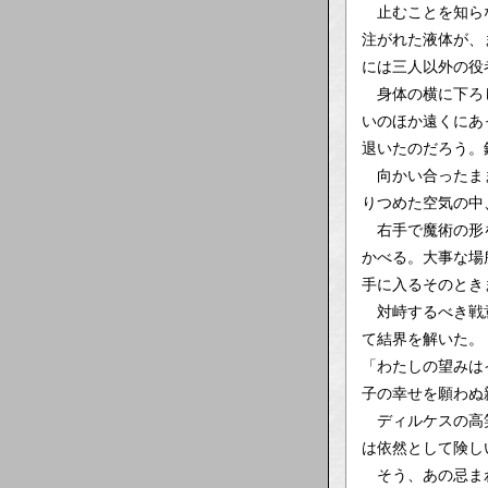
止むことを知らな
注がれた液体が、
には三人以外の役
身体の横に下ろし
いのほか遠くにあ
退いたのだろう。
向かい合ったまま
りつめた空気の中
右手で魔術の形を
かべる。大事な場
手に入るそのとき
対峙するべき戦意
て結界を解いた。
「わたしの望みは
子の幸せを願わぬ
ディルケスの高笑
は依然として険し
そう、あの忌まわ