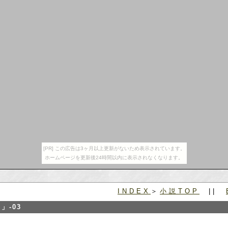
[PR] この広告は3ヶ月以上更新がないため表示されています。
ホームページを更新後24時間以内に表示されなくなります。
INDEX
＞
小説TOP
||
」-03