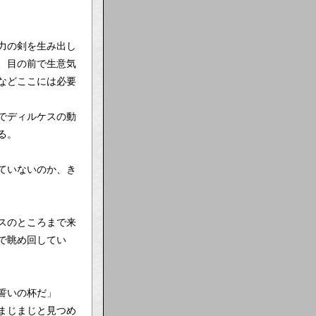
力の剣を生み出し
、目の前で生意気
などここには必要
でディルケスの動
る。
ていないのか、き
スのところまで来
で眺め回してい
誓いの杯だ」
まじまじと見つめ