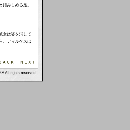
と踏みしめる足。
彼女は姿を消して
ら、ディルケスは
BACK
｜
NEXT
A All rights reserved.