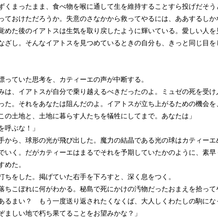
ずくまったまま、食べ物を喉に通して生を維持することすら投げだそう
っておけただろうか。失意のさなかから救ってやるには、ああするしか
覚めた後のイアトスは生気を取り戻したように輝いている。愛しい人を
なざし。そんなイアトスを見つめているときの自分も、きっと同じ目を
っていた思考を、カティーエの声が中断する。
みは、イアトスが自分で乗り越えるべきだったのよ。ミュゼの死を受け
った。それをあなたは阻んだのよ。イアトスが立ち上がるための機会を
この土地と、土地に暮らす人たちを犠牲にしてまで。あなたは」
を呼ぶな！」
から、球形の光が飛び出した。魔力の結晶である光の球はカティーエ
でいく。だがカティーエはまるでそれを予期していたかのように、素早
すめた。
ちをした。掲げていた右手を下ろすと、深く息をつく。
落ちこぼれに何がわかる。秘島で死にかけの汚物だったおまえを拾って
あるまい？ もう一度送り返されたくなくば、大人しくわたしの駒にな
ぞましい地で朽ち果てることをお望みかな？」