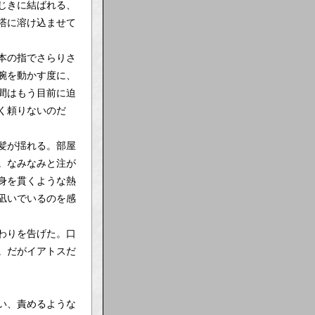
じきに結ばれる、
塔に溶け込ませて
本の指でさらりさ
腕を動かす度に、
間はもう目前に迫
く頼りないのだ
髪が揺れる。部屋
。なみなみと注が
身を貫くような熱
凪いでいるのを感
わりを告げた。口
。だがイアトスだ
い、責めるような