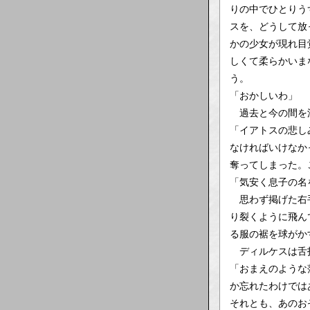
りの中でひとりう
スを、どうして放
かの少女が現れ目
しくて柔らかいま
う。
「おかしいわ」
過去と今の間を漂
「イアトスの悲し
なければいけなか
奪ってしまった。
「気安く息子の名
思わず掲げた右手
り裂くように飛ん
る服の裾を球がか
ディルケスは舌打
「おまえのような
か忘れたわけでは
それとも、あのお