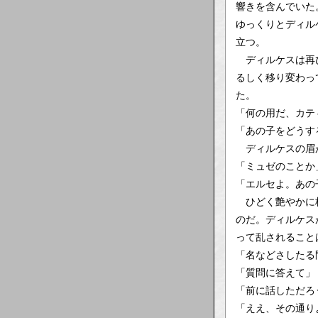
響きを含んでいた
ゆっくりとディル
立つ。
ディルケスは再び
るしく移り変わっ
た。
「何の用だ、カテ
「あの子をどうす
ディルケスの眉
「ミュゼのことか
「エルセよ。あの
ひどく艶やかに杯
のだ。ディルケス
って乱されること
「名などさしたる
「質問に答えて」
「前に話しただろ
「ええ、その通り