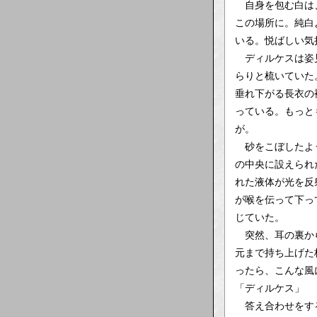
自身を包む白は、
この場所に。純白
いる。悦ばしい気
ディルケスは姿見
らりと梳いていた
垂れ下がる長衣の
っている。もっと
が。
砂をこぼしたよう
の中央に設えられ
れた液体が光を反
が喉を伝って下っ
じていた。
突然、耳の裏から
元まで持ち上げた
ったら、こんな風
「ディルケス」
答え合わせをする