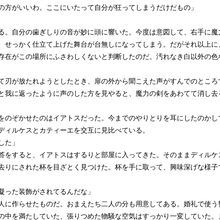
の方がいいわ。ここにいたって自分が狂ってしまうだけだもの」
。自分の歯ぎしりの音が妙に頭に響いた。今度は意図して、右手に魔
、せっかく仕立て上げた舞台が台無しになってしまう。だがそれ以上に
存在がこの場所にふさわしくないと判断したのだ。汚れなき白以外の色
刃が放たれようとしたとき、扉の外から聞こえた声がすんでのところ
と我に返ったように声のした方を見やると、魔力の剣をあわてて消し去
のぞかせたのはイアトスだった。今までのやりとりを耳にしたのかし
ディルケスとカティーエを交互に見比べている。
した」
をすると、イアトスはするりと部屋に入ってきた。そのままディルケ
去りにされた杯を目ざとく見つけた。杯を手に取って、興味深げな様子
凝った装飾がされてるんだな」
人に作らせたものだ。おまえたち二人の分も用意してある。婚礼で使う
中を満たしていた、張りつめた物騒な空気はすっかり一変していた。