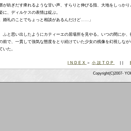
唇が紡ぎだす痺れるような甘い声、すらりと伸びる指、大地をしっかり
姿に、ディルケスの表情は綻ぶ。
。婚礼のことでちょっと相談があるんだけど……」
ふと思い出したようにカティーエの居場所を見やる。いつの間にか、
の前で、一貫して強気な態度をとり続けていた少女の残像を幻視しなが
ていた。
INDEX
＞
小説TOP
||
Copyright(C)2007- YOK