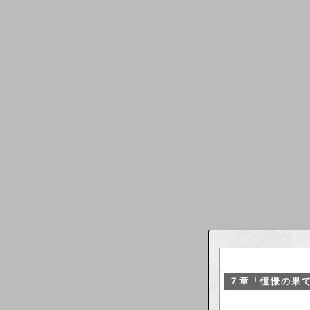
７章「憧憬の果て