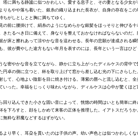
塔に満ちる静謐に似つかわしい。愛する息子と、その妻となる少女が
よりもやや落ち着いた、銀糸の織り込まれた長衣が、自身の存在をこの
持ちがしとしとと胸に満ちてゆく。
の前に腰掛けて、絹糸のようになめらかな銀髪をほっそりと伸びる十
。きたるべき日に備えて、身なりを整えておかなければならないのだ。
裾が床と擦れあって涼やかな音を這わせる。長年の悲願が達成される瞬
も、彼が費やした途方もない年月を表すのには、長年という一言はひど
な密やかな音を立てながら、静かに立ち上がったディルケスの背中で
た円卓の側に立つと、杯を取り上げて窓から差し込む光の下にさらした
射して、心地よい陰影を目に焼き付ける。薄紫の唇へと流し込むと、全
ていった。幸福をじっくり味わいながら、ディルケスは心中が驚くほど
回り込んできた小さな固い音によって、恍惚の時間はいとも簡単に終
杯を下ろすと、顔をしかめて来客の正体を推理した。イアトスだろうか
に無粋な邪魔などするはずがない。
より早く、耳朶を貫いたのは子供の声。幼い声色とは似つかわしくな